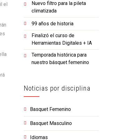
Nuevo filtro para la pileta
l el
climatizada
99 años de historia
rán
nes
Finalizó el curso de
Herramientas Digitales + IA
lla
Temporada histórica para
nuestro básquet femenino
erá
Noticias por disciplina
Basquet Femenino
Basquet Masculino
Idiomas