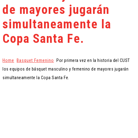
de mayores jugarán
simultaneamente la
Copa Santa Fe.
Home
Basquet Femenino
Por primera vez en la historia del CUST
los equipos de básquet masculino y femenino de mayores jugarán
simultaneamente la Copa Santa Fe.