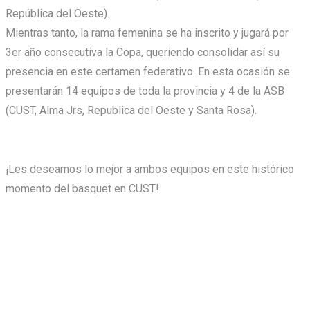
República del Oeste).
Mientras tanto, la rama femenina se ha inscrito y jugará por
3er año consecutiva la Copa, queriendo consolidar así su
presencia en este certamen federativo. En esta ocasión se
presentarán 14 equipos de toda la provincia y 4 de la ASB
(CUST, Alma Jrs, Republica del Oeste y Santa Rosa).
¡Les deseamos lo mejor a ambos equipos en este histórico
momento del basquet en CUST!