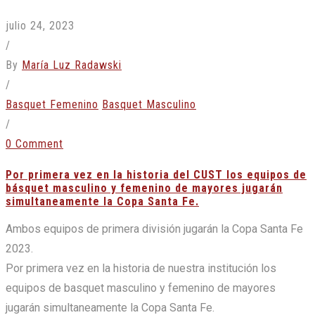
julio 24, 2023
/
By
María Luz Radawski
/
Basquet Femenino
Basquet Masculino
/
0 Comment
Por primera vez en la historia del CUST los equipos de
básquet masculino y femenino de mayores jugarán
simultaneamente la Copa Santa Fe.
Ambos equipos de primera división jugarán la Copa Santa Fe
2023.
Por primera vez en la historia de nuestra institución los
equipos de basquet masculino y femenino de mayores
jugarán simultaneamente la Copa Santa Fe.