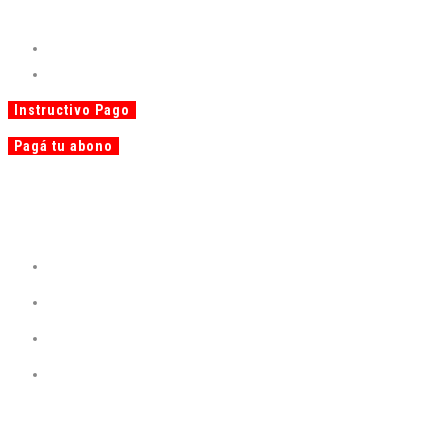
Instructivo Pago
Pagá tu abono
Accesos
EL CLUB
ACTIVIDADES
NOTICIAS
CONTACTO