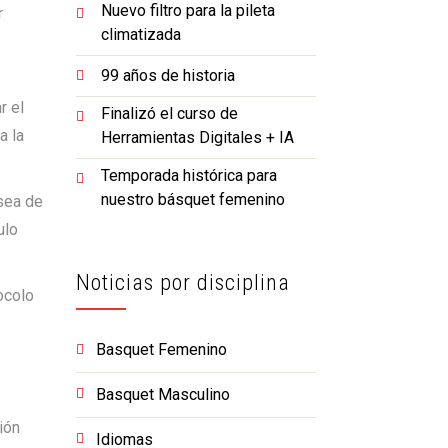
Nuevo filtro para la pileta
r
climatizada
99 años de historia
r el
Finalizó el curso de
a la
Herramientas Digitales + IA
Temporada histórica para
nuestro básquet femenino
sea de
ulo
Noticias por disciplina
ocolo
Basquet Femenino
Basquet Masculino
ión
Idiomas