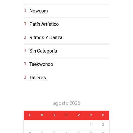
Newcom
Patín Artístico
Ritmos Y Danza
Sin Categoría
Taekwondo
Talleres
agosto 2026
L
M
X
J
V
S
D
1
2